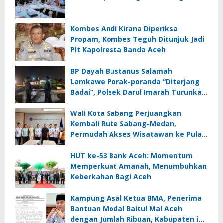
Kombes Andi Kirana Diperiksa
Propam, Kombes Teguh Ditunjuk Jadi
Plt Kapolresta Banda Aceh
BP Dayah Bustanus Salamah
Lamkawe Porak-poranda “Diterjang
Badai”, Polsek Darul Imarah Turunkan
Personel
Wali Kota Sabang Perjuangkan
Kembali Rute Sabang-Medan,
Permudah Akses Wisatawan ke Pulau
Weh
HUT ke-53 Bank Aceh: Momentum
Memperkuat Amanah, Menumbuhkan
Keberkahan Bagi Aceh
Kampung Asal Ketua BMA, Penerima
Bantuan Modal Baitul Mal Aceh
dengan Jumlah Ribuan, Kabupaten ini