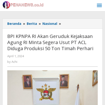
Skip
to
content
BPI
Beranda
»
Berita
»
Nasional
»
KPNPA
RI
BPI KPNPA RI Akan Geruduk Kejaksaan
Akan
Agung RI Minta Segera Usut PT ACL
Geruduk
Diduga Produksi 50 Ton Timah Perhari
Kejaksaan
Agung
by
April 1, 2024
RI
Achi
by
Achi
Minta
Segera
Usut
PT
ACL
Diduga
Produksi
50
Ton