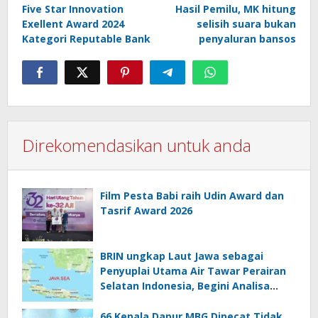
navigation
Five Star Innovation
Hasil Pemilu, MK hitung
Exellent Award 2024
selisih suara bukan
Kategori Reputable Bank
penyaluran bansos
Direkomendasikan untuk anda
Film Pesta Babi raih Udin Award dan
Tasrif Award 2026
BRIN ungkap Laut Jawa sebagai
Penyuplai Utama Air Tawar Perairan
Selatan Indonesia, Begini Analisa
Ilmiahnya
66 Kepala Dapur MBG Dipecat Tidak