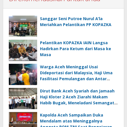
Sanggar Seni Putroe Nurul A’la
Meriahkan Pelantikan PP KOPAZKA
Pelantikan KOPAZKA IAIN Langsa
Hadirkan Para Ketum dari Masa ke
Masa
Warga Aceh Meninggal Usai
Dideportasi dari Malaysia, Haji Uma
Fasilitasi Pemulangan dan Antar
Jenazah ke Rumah Duka di Lhoksukon
Dirut Bank Aceh Syariah dan Jamaah
Haji Kloter 2 Aceh Ziarahi Makam
Habib Bugak, Meneladani Semangat
Wakaf yang Mengalir Sepanjang
Zaman
Kapolda Aceh Sampaikan Duka
Mendalam atas Meninggalnya
Anggota POM TNI Saat Pengejaran