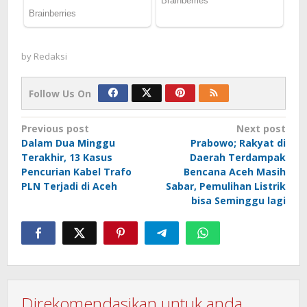
by
Redaksi
Follow Us On
Post
Previous post
Next post
Dalam Dua Minggu
Prabowo; Rakyat di
navigation
Terakhir, 13 Kasus
Daerah Terdampak
Pencurian Kabel Trafo
Bencana Aceh Masih
PLN Terjadi di Aceh
Sabar, Pemulihan Listrik
bisa Seminggu lagi
Direkomendasikan untuk anda