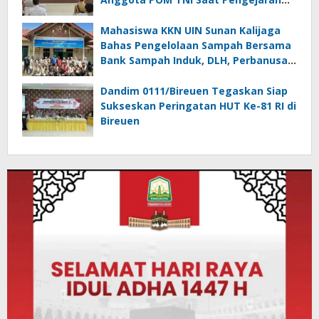
Pelaku Tindak Pidana Narkotika di
Bireuen
Mahasiswa KKN UIN Sunan Kalijaga
Bahas Pengelolaan Sampah Bersama
Bank Sampah Induk, DLH, Perbanusa
dan KNPI Bireuen
Dandim 0111/Bireuen Tegaskan Siap
Sukseskan Peringatan HUT Ke-81 RI di
Bireuen