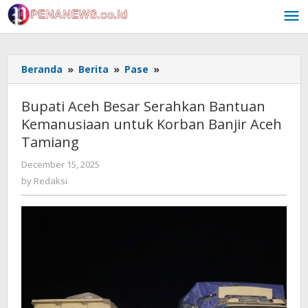
Skip
to
content
Bupati
Beranda
»
Berita
»
Pase
»
Aceh
Besar
Bupati Aceh Besar Serahkan Bantuan
Serahkan
Kemanusiaan untuk Korban Banjir Aceh
Bantuan
Tamiang
Kemanusiaan
untuk
by
December 15, 2025
Korban
Redaksi
by
Redaksi
Banjir
Aceh
Tamiang