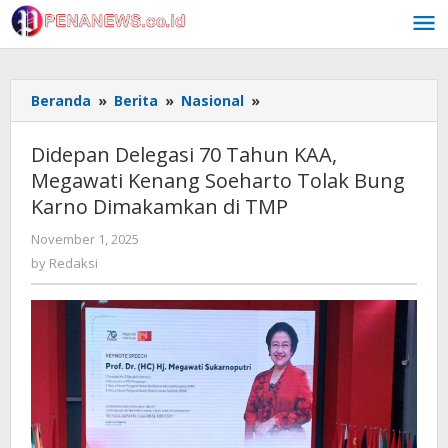
Skip
to
content
Didepan
Beranda
»
Berita
»
Nasional
»
Delegasi
70
Didepan Delegasi 70 Tahun KAA,
Tahun
Megawati Kenang Soeharto Tolak Bung
KAA,
Karno Dimakamkan di TMP
Megawati
Kenang
by
November 1, 2025
Soeharto
Redaksi
by
Redaksi
Tolak
Bung
Karno
Dimakamkan
di
TMP