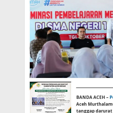
BANDA ACEH –
P
Aceh Murthalamu
tanggap darurat