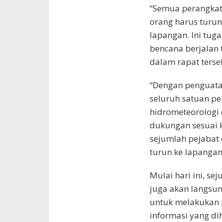
“Semua perangkat
orang harus turu
lapangan. Ini tu
bencana berjalan 
dalam rapat terse
“Dengan penguatan
seluruh satuan p
hidrometeorologi
dukungan sesuai k
sejumlah pejabat 
turun ke lapangan
Mulai hari ini, se
juga akan langsu
untuk melakukan 
informasi yang di