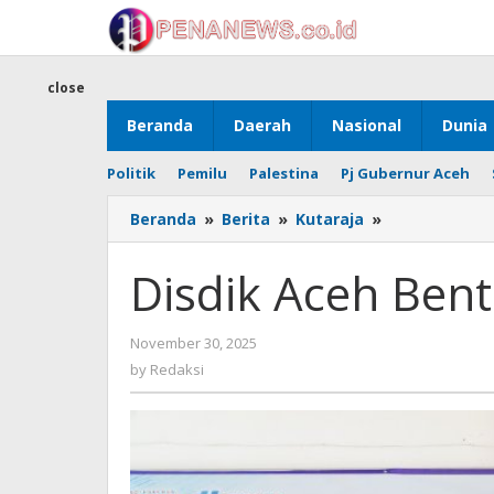
Skip
to
content
close
Beranda
Daerah
Nasional
Dunia
Politik
Pemilu
Palestina
Pj Gubernur Aceh
Disdik
Beranda
»
Berita
»
Kutaraja
»
Aceh
Bentuk
Disdik Aceh Ben
Posko
Kebencanaan
by
November 30, 2025
Redaksi
by
Redaksi