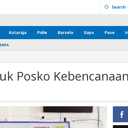
Search
Kutaraja
Pidie
Barsela
Gayo
Pase
I
SKPA
tuk Posko Kebencanaa