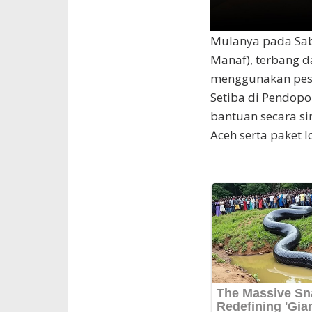
Mulanya pada Sab
Manaf), terbang d
menggunakan pesaw
Setiba di Pendop
bantuan secara si
Aceh serta paket l