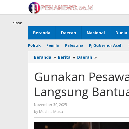
Skip
to
content
close
Beranda
Daerah
Nasional
Dunia
Politik
Pemilu
Palestina
Pj Gubernur Aceh
Gunakan
Beranda
»
Berita
»
Daerah
»
Pesawat,
Mualem
Gunakan Pesawa
Salurkan
Langsung
Langsung Bantua
Bantuan
ke
Aceh
by
November 30, 2025
Utara
Muchlis
by
Muchlis Musa
Musa