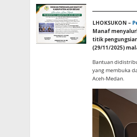
LHOKSUKON –
P
Manaf menyalurk
titik pengungsia
(29/11/2025) ma
Bantuan didistri
yang membuka dap
Aceh-Medan.