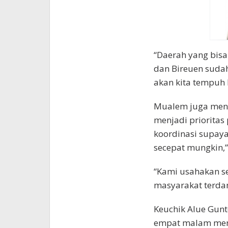
“Daerah yang bisa 
dan Bireuen sudah
akan kita tempuh l
Mualem juga meneg
menjadi prioritas 
koordinasi supaya 
secepat mungkin,”
“Kami usahakan s
masyarakat terda
Keuchik Alue Gun
empat malam meng