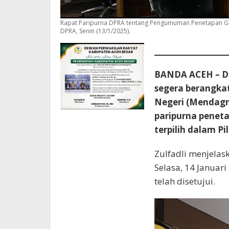
Rapat Paripurna DPRA tentang Pengumuman Penetapan Gub
DPRA, Senin (13/1/2025).
BANDA ACEH – De
segera berangka
Negeri (Mendagri
paripurna penet
terpilih dalam Pi
Zulfadli menjela
Selasa, 14 Januar
telah disetujui.