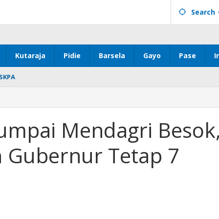
Search
Kutaraja
Pidie
Barsela
Gayo
Pase
I
SKPA
umpai Mendagri Besok
i
agri
n Gubernur Tetap 7
,
k
tikan
nur
p
ari