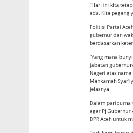
“Hari ini kita te
ada. Kita pegang 
Politisi Partai A
gubernur dan wak
berdasarkan keten
“Yang mana bunyi
jabatan gubernur/
Negeri atas nama 
Mahkamah Syar’iy
jelasnya.
Dalam paripurna t
agar Pj Gubernur 
DPR Aceh untuk 
“Jadi kami harap