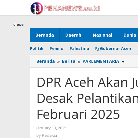
Skip
to
content
close
Beranda
Daerah
Nasional
Dunia
Politik
Pemilu
Palestina
Pj Gubernur Aceh
DPR
Beranda
»
Berita
»
PARLEMENTARIA
»
Aceh
Akan
DPR Aceh Akan J
Jumpa
Mend
Desak Pelantika
Besok
Desa
Pelan
Februari 2025
Guber
Teta
7
by
January 13, 2025
Febru
Redaksi
by
Redaksi