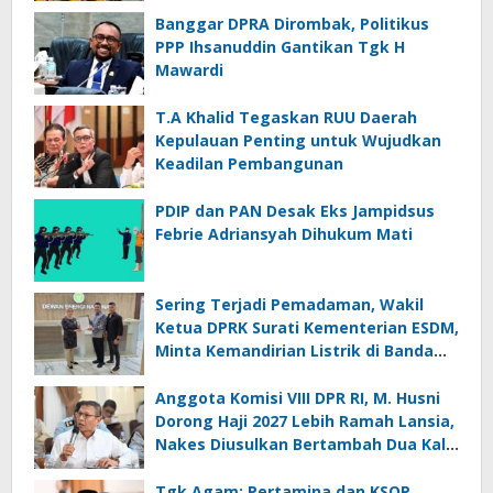
Banggar DPRA Dirombak, Politikus
PPP Ihsanuddin Gantikan Tgk H
Mawardi
T.A Khalid Tegaskan RUU Daerah
Kepulauan Penting untuk Wujudkan
Keadilan Pembangunan
PDIP dan PAN Desak Eks Jampidsus
Febrie Adriansyah Dihukum Mati
Sering Terjadi Pemadaman, Wakil
Ketua DPRK Surati Kementerian ESDM,
Minta Kemandirian Listrik di Banda
Aceh
Anggota Komisi VIII DPR RI, M. Husni
Dorong Haji 2027 Lebih Ramah Lansia,
Nakes Diusulkan Bertambah Dua Kali
Lipat
Tgk Agam: Pertamina dan KSOP