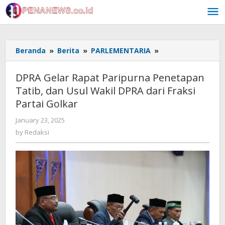
Skip
to
content
DPRA
Beranda
»
Berita
»
PARLEMENTARIA
»
Gelar
Rapat
DPRA Gelar Rapat Paripurna Penetapan
Paripurna
Tatib, dan Usul Wakil DPRA dari Fraksi
Penetapan
Partai Golkar
Tatib,
dan
by
January 23, 2025
Usul
Redaksi
by
Redaksi
Wakil
DPRA
dari
Fraksi
Partai
Golkar