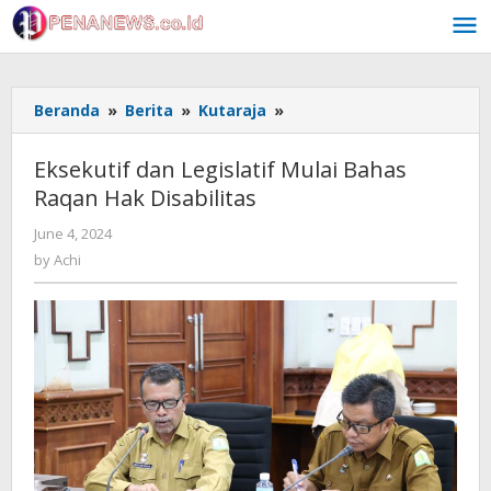
Skip
to
content
Eksekutif
Beranda
»
Berita
»
Kutaraja
»
dan
Legislatif
Eksekutif dan Legislatif Mulai Bahas
Mulai
Raqan Hak Disabilitas
Bahas
Raqan
by
June 4, 2024
Hak
Achi
by
Achi
Disabilitas