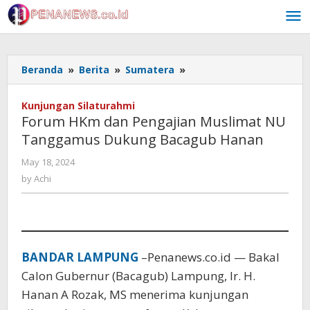
Skip
to
content
Forum
Beranda
»
Berita
»
Sumatera
»
HKm
dan
Kunjungan Silaturahmi
Pengajian
Forum HKm dan Pengajian Muslimat NU
Muslimat
Tanggamus Dukung Bacagub Hanan
NU
Tanggamus
by
May 18, 2024
Dukung
Achi
by
Achi
Bacagub
Hanan
BANDAR LAMPUNG
–Penanews.co.id — Bakal
Calon Gubernur (Bacagub) Lampung, Ir. H.
Hanan A Rozak, MS menerima kunjungan