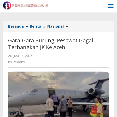
Skip
to
content
Gara-
Beranda
»
Berita
»
Nasional
»
Gara
Burung,
Gara-Gara Burung, Pesawat Gagal
Pesawat
Terbangkan JK Ke Aceh
Gagal
Terbangkan
by
August 14, 2025
JK
Redaksi
by
Redaksi
Ke
Aceh