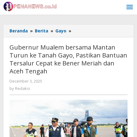
Skip
to
content
Gubernur
Beranda
»
Berita
»
Gayo
»
Mualem
bersama
Gubernur Mualem bersama Mantan
Mantan
Turun ke Tanah Gayo, Pastikan Bantuan
Turun
Tersalur Cepat ke Bener Meriah dan
ke
Tanah
Aceh Tengah
Gayo,
by
December 3, 2025
Pastikan
Redaksi
Bantuan
by
Redaksi
Tersalur
Cepat
ke
Bener
Meriah
dan
Aceh