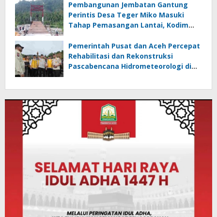
Pembangunan Jembatan Gantung
Perintis Desa Teger Miko Masuki
Tahap Pemasangan Lantai, Kodim
Aceh Tenggara Optimistis Rampung
Sesuai Target
Pemerintah Pusat dan Aceh Percepat
Rehabilitasi dan Rekonstruksi
Pascabencana Hidrometeorologi di
Bener Meriah