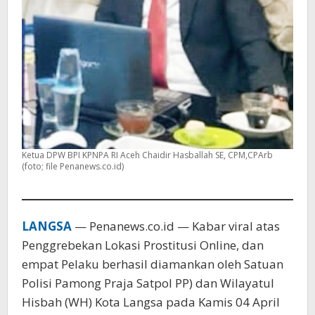
Ketua DPW BPI KPNPA RI Aceh Chaidir Hasballah SE, CPM,CPArb
(foto; file Penanews.co.id)
LANGSA
— Penanews.co.id — Kabar viral atas
Penggrebekan Lokasi Prostitusi Online, dan
empat Pelaku berhasil diamankan oleh Satuan
Polisi Pamong Praja Satpol PP) dan Wilayatul
Hisbah (WH) Kota Langsa pada Kamis 04 April