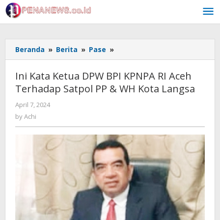
Skip
to
content
Ini
Beranda
»
Berita
»
Pase
»
Kata
Ketua
Ini Kata Ketua DPW BPI KPNPA RI Aceh
DPW
Terhadap Satpol PP & WH Kota Langsa
BPI
KPNPA
by
April 7, 2024
RI
Achi
by
Achi
Aceh
Terhadap
Satpol
PP
&
WH
Kota
Langsa