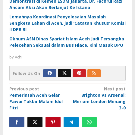
Demontrasi di Kemen ESDM Jakarta, Dr. Fachrul Razi
Ancam Aksi Akan Berlanjut Ke Istana
Lemahnya Koordinasi Penyelesaian Masalah
Sengketa Lahan di Aceh, jadi ‘Catatan Khusus’ Komisi
II DPR RI
Oknum ASN Dinas Syariat Islam Aceh Jadi Tersangka
Pelecehan Seksual dalam Bus Hiace, Kini Masuk DPO
by
Achi
Follow Us On
Post
Previous post
Next post
Pemerintah Aceh Gelar
Brighton Vs Arsenal:
navigation
Pawai Takbir Malam Idul
Meriam London Menang
Fitri
3-0