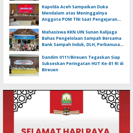
Wakaf yang Mengalir Sepanjang
Zaman
Kapolda Aceh Sampaikan Duka
Mendalam atas Meninggalnya
Anggota POM TNI Saat Pengejaran
Pelaku Tindak Pidana Narkotika di
Bireuen
Mahasiswa KKN UIN Sunan Kalijaga
Bahas Pengelolaan Sampah Bersama
Bank Sampah Induk, DLH, Perbanusa
dan KNPI Bireuen
Dandim 0111/Bireuen Tegaskan Siap
Sukseskan Peringatan HUT Ke-81 RI di
Bireuen