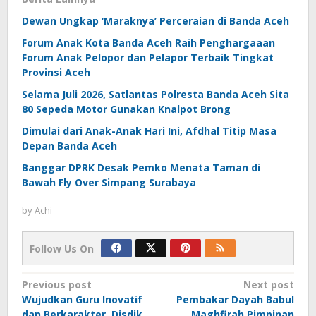
Dewan Ungkap ‘Maraknya’ Perceraian di Banda Aceh
Forum Anak Kota Banda Aceh Raih Penghargaaan
Forum Anak Pelopor dan Pelapor Terbaik Tingkat
Provinsi Aceh
Selama Juli 2026, Satlantas Polresta Banda Aceh Sita
80 Sepeda Motor Gunakan Knalpot Brong
Dimulai dari Anak-Anak Hari Ini, Afdhal Titip Masa
Depan Banda Aceh
Banggar DPRK Desak Pemko Menata Taman di
Bawah Fly Over Simpang Surabaya
by
Achi
Follow Us On
Post
Previous post
Next post
Wujudkan Guru Inovatif
Pembakar Dayah Babul
navigation
dan Berkarakter, Disdik
Maghfirah Pimpinan