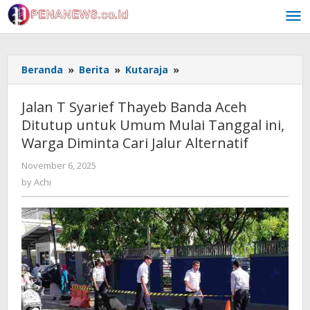
Skip
to
content
Jalan
Beranda
»
Berita
»
Kutaraja
»
T
Syarief
Jalan T Syarief Thayeb Banda Aceh
Thayeb
Ditutup untuk Umum Mulai Tanggal ini,
Banda
Warga Diminta Cari Jalur Alternatif
Aceh
Ditutup
by
November 6, 2025
untuk
Achi
by
Achi
Umum
Mulai
Tanggal
ini,
Warga
Diminta
Cari
Jalur
Alternatif