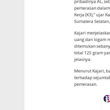
pribadinya AL, se
pemerasan dalam 
Kerja (K3),” ujar K
Sumatera Selatan,
Kajari menjelaska
uang dan logam mu
ditemukan sebany
total 125 gram yan
jelasnya.
Menurut Kajari, 
terhadap sejumla
pemerasan.