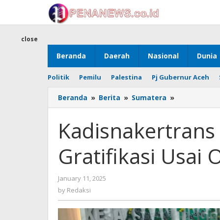
Skip
to
content
close
Beranda
Daerah
Nasional
Dunia
Politik
Pemilu
Palestina
Pj Gubernur Aceh
Kadisnakert
Beranda
»
Berita
»
Sumatera
»
Ditetapkan
Tersangka
Kadisnakertrans
Gratifikasi
Usai
Gratifikasi Usai 
OTT
Kejati
Sumsel
by
January 11, 2025
Redaksi
by
Redaksi