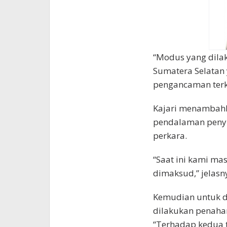
“Modus yang dilak
Sumatera Selatan
pengancaman terka
Kajari menambahk
pendalaman peny
perkara.
“Saat ini kami ma
dimaksud,” jelasn
Kemudian untuk du
dilakukan penahan
“Terhadap kedua 