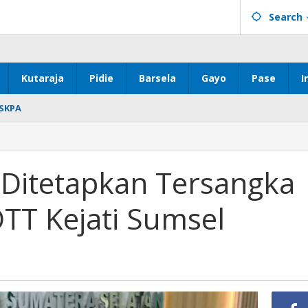
Search
Kutaraja
Pidie
Barsela
Gayo
Pase
I
SKPA
rans
 Ditetapkan Tersangka
OTT Kejati Sumsel