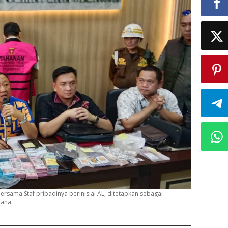
ersama Staf pribadinya berinisial AL, ditetapkan sebagai
lana