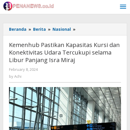
Skip
to
content
Kemenhub
Beranda
»
Berita
»
Nasional
»
Pastikan
Kapasitas
Kemenhub Pastikan Kapasitas Kursi dan
Kursi
Konektivitas Udara Tercukupi selama
dan
Libur Panjang Isra Miraj
Konektivitas
Udara
by
February 8, 2024
Tercukupi
Achi
by
Achi
selama
Libur
Panjang
Isra
Miraj