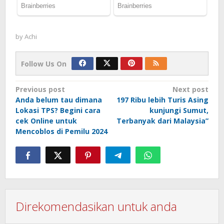
by
Achi
Follow Us On
Post
Previous post
Next post
Anda belum tau dimana
197 Ribu lebih Turis Asing
navigation
Lokasi TPS? Begini cara
kunjungi Sumut,
cek Online untuk
Terbanyak dari Malaysia”
Mencoblos di Pemilu 2024
Direkomendasikan untuk anda