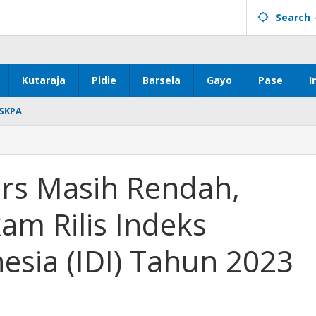
Search
Kutaraja
Pidie
Barsela
Gayo
Pase
I
SKPA
n
rs Masih Rendah,
m Rilis Indeks
esia (IDI) Tahun 2023