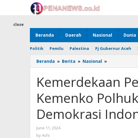
Skip
to
content
close
Beranda
Daerah
Nasional
Dunia
Politik
Pemilu
Palestina
Pj Gubernur Aceh
Kemerdekaa
Beranda
»
Berita
»
Nasional
»
Pers
Masih
Kemerdekaan Pe
Rendah,
Kemenko
Kemenko Polhuka
Polhukam
Rilis
Indeks
Demokrasi Indon
Demokrasi
Indonesia
(IDI)
by
June 11, 2024
Tahun
Achi
by
Achi