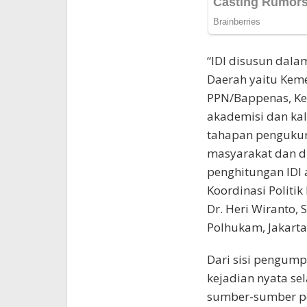
“IDI disusun dala
Daerah yaitu Kem
PPN/Bappenas, Kem
akademisi dan ka
tahapan pengukura
masyarakat dan di
penghitungan IDI 
Koordinasi Politi
Dr. Heri Wiranto,
Polhukam, Jakarta,
Dari sisi pengump
kejadian nyata se
sumber-sumber pe