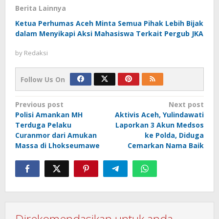
Berita Lainnya
Ketua Perhumas Aceh Minta Semua Pihak Lebih Bijak
dalam Menyikapi Aksi Mahasiswa Terkait Pergub JKA
by
Redaksi
Follow Us On
Post
Previous post
Next post
Polisi Amankan MH
Aktivis Aceh, Yulindawati
navigation
Terduga Pelaku
Laporkan 3 Akun Medsos
Curanmor dari Amukan
ke Polda, Diduga
Massa di Lhokseumawe
Cemarkan Nama Baik
Direkomendasikan untuk anda