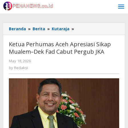
Skip
to
content
Ketua
Beranda
»
Berita
»
Kutaraja
»
Perhumas
Aceh
Ketua Perhumas Aceh Apresiasi Sikap
Apresiasi
Mualem–Dek Fad Cabut Pergub JKA
Sikap
Mualem–
by
May 18, 2026
Dek
Redaksi
by
Redaksi
Fad
Cabut
Pergub
JKA