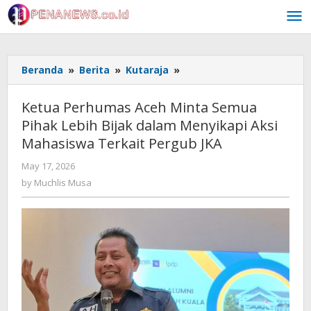
Skip
to
content
Ketua
Beranda
»
Berita
»
Kutaraja
»
Perhumas
Aceh
Ketua Perhumas Aceh Minta Semua
Minta
Pihak Lebih Bijak dalam Menyikapi Aksi
Semua
Mahasiswa Terkait Pergub JKA
Pihak
Lebih
by
May 17, 2026
Bijak
Muchlis
by
Muchlis Musa
dalam
Musa
Menyikapi
Aksi
Mahasiswa
Terkait
Pergub
JKA