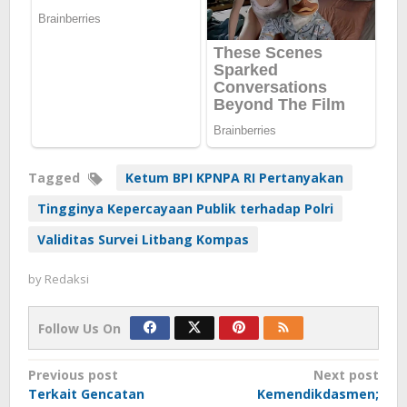
Tagged
Ketum BPI KPNPA RI Pertanyakan
Tingginya Kepercayaan Publik terhadap Polri
Validitas Survei Litbang Kompas
by
Redaksi
Follow Us On
Post
Previous post
Next post
Terkait Gencatan
Kemendikdasmen;
navigation