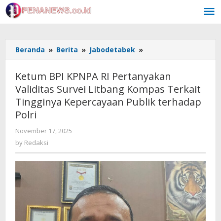
Skip
to
content
Ketum
Beranda
»
Berita
»
Jabodetabek
»
BPI
KPNPA
Ketum BPI KPNPA RI Pertanyakan
RI
Validitas Survei Litbang Kompas Terkait
Pertanyakan
Tingginya Kepercayaan Publik terhadap
Validitas
Survei
Polri
Litbang
by
November 17, 2025
Kompas
Redaksi
Terkait
by
Redaksi
Tingginya
Kepercayaan
Publik
terhadap
Polri