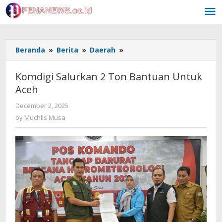
Skip
to
content
Komdigi
Beranda
»
Berita
»
Daerah
»
Salurkan
2
Komdigi Salurkan 2 Ton Bantuan Untuk
Ton
Aceh
Bantuan
Untuk
by
December 2, 2025
Aceh
Muchlis
by
Muchlis Musa
Musa