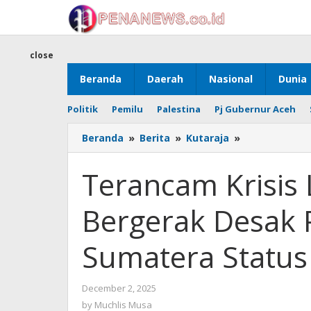
Skip
to
content
close
Beranda
Daerah
Nasional
Dunia
Politik
Pemilu
Palestina
Pj Gubernur Aceh
Terancam
Beranda
»
Berita
»
Kutaraja
»
Krisis
Lebih
Terancam Krisis 
Luas,
Aceh
Bergerak Desak
Bergerak
Desak
Prabowo
Sumatera Status
Tetapkan
Sumatera
Status
by
December 2, 2025
Bencana
Muchlis
by
Muchlis Musa