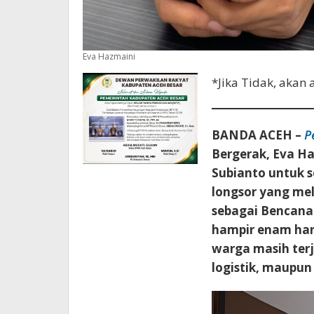
Eva Hazmaini
*Jika Tidak, aka
BANDA ACEH –
P
Bergerak, Eva H
Subianto untuk 
longsor yang me
sebagai Bencana 
hampir enam hari
warga masih ter
logistik, maupun