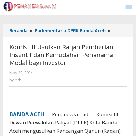
Skip
to
content
Komisi
Beranda
»
Parlementaria DPRK Banda Aceh
»
III
Usulkan
Komisi III Usulkan Raqan Pemberian
Raqan
Insentif dan Kemudahan Penanaman
Pemberian
Modal bagi Investor
Insentif
dan
by
May 22, 2024
Kemudaha
Achi
by
Achi
Penanama
Modal
bagi
Investor
BANDA ACEH
— Penanews.co.id — Komisi III
Dewan Perwakilan Rakyat (DPRK) Kota Banda
Aceh mengusulkan Rancangan Qanun (Raqan)