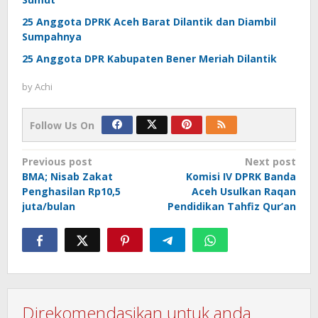
25 Anggota DPRK Aceh Barat Dilantik dan Diambil
Sumpahnya
25 Anggota DPR Kabupaten Bener Meriah Dilantik
by
Achi
Follow Us On
Post
Previous post
Next post
BMA; Nisab Zakat
Komisi IV DPRK Banda
navigation
Penghasilan Rp10,5
Aceh Usulkan Raqan
juta/bulan
Pendidikan Tahfiz Qur’an
Direkomendasikan untuk anda