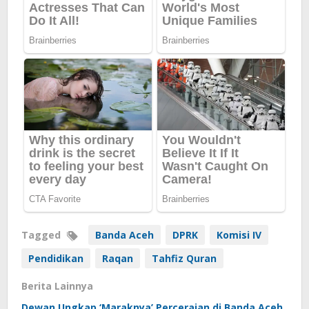
Tagged
Banda Aceh
DPRK
Komisi IV
Pendidikan
Raqan
Tahfiz Quran
Berita Lainnya
Dewan Ungkap ‘Maraknya’ Perceraian di Banda Aceh