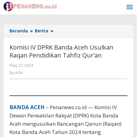
Skip
to
content
Komisi
Beranda
»
Berita
»
IV
DPRK
Komisi IV DPRK Banda Aceh Usulkan
Banda
Raqan Pendidikan Tahfiz Qur’an
Aceh
Usulkan
by
May 22, 2024
Raqan
Achi
by
Achi
Pendidikan
Tahfiz
Qur'an
BANDA ACEH
– Penanews.co.id — Komisi IV
Dewan Perwakilan Rakyat (DPRK) Kota Banda
Aceh mengusulkan Rancangan Qanun (Raqan)
Kota Banda Aceh Tahun 2024 tentang