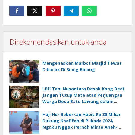
Direkomendasikan untuk anda
Mengenaskan,Marbot Masjid Tewas
Dibacok Di Siang Bolong
LBH Tani Nusantara Desak Kang Dedi
Jangan Tutup Mata atas Perjuangan
Warga Desa Batu Lawang dalam
Sengketa Pembebasan Lahan
PT.MPM
Haji Her Beberkan Habis Rp 38 Miliar
Dukung Khofifah di Pilkada 2024,
Ngaku Nggak Pernah Minta Aneh-
aneh