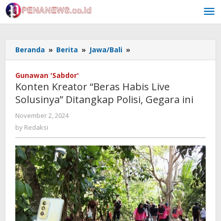
Skip
to
content
Konten
Beranda
»
Berita
»
Jawa/Bali
»
Kreator
"Beras
Gunawan 'Sabdor'
Habis
Konten Kreator “Beras Habis Live
Live
Solusinya” Ditangkap Polisi, Gegara ini
Solusinya"
Ditangkap
by
November 2, 2024
Polisi,
Redaksi
by
Redaksi
Gegara
ini