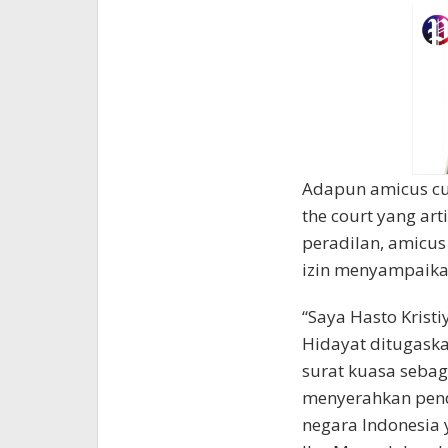
Adapun amicus cur
the court yang ar
peradilan, amicus
izin menyampaika
“Saya Hasto Krist
Hidayat ditugask
surat kuasa sebag
menyerahkan pend
negara Indonesia 