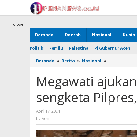
Skip
to
content
close
Beranda
Daerah
Nasional
Dunia
Politik
Pemilu
Palestina
Pj Gubernur Aceh
Megawati
Beranda
»
Berita
»
Nasional
»
ajukan
Amicus
Megawati ajukan 
Curiae
terkait
sengketa Pilpre
sengketa
Pilpres,
Hakim
by
April 17, 2024
MK
Achi
buka
by
Achi
suara