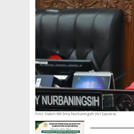
Foto: Hakim MK Enny Nurbaningsih (Ari Saputra)