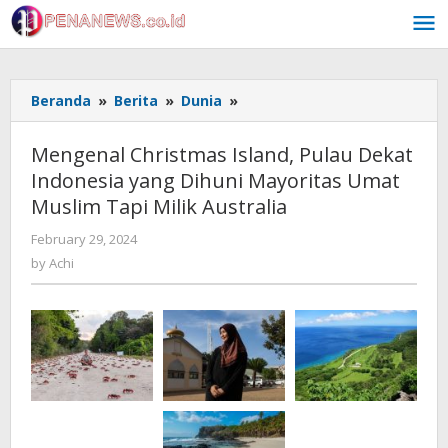
Skip
to
content
Mengenal
Beranda
»
Berita
»
Dunia
»
Christmas
Island,
Mengenal Christmas Island, Pulau Dekat
Pulau
Indonesia yang Dihuni Mayoritas Umat
Dekat
Muslim Tapi Milik Australia
Indonesia
yang
by
February 29, 2024
Dihuni
Achi
by
Achi
Mayoritas
Umat
Muslim
Tapi
Milik
Australia