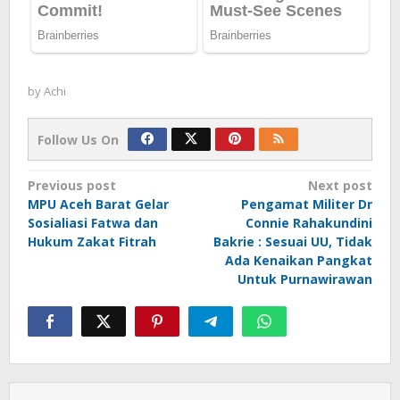
by
Achi
Follow Us On
Post
Previous post
Next post
MPU Aceh Barat Gelar
Pengamat Militer Dr
navigation
Sosialiasi Fatwa dan
Connie Rahakundini
Hukum Zakat Fitrah
Bakrie : Sesuai UU, Tidak
Ada Kenaikan Pangkat
Untuk Purnawirawan