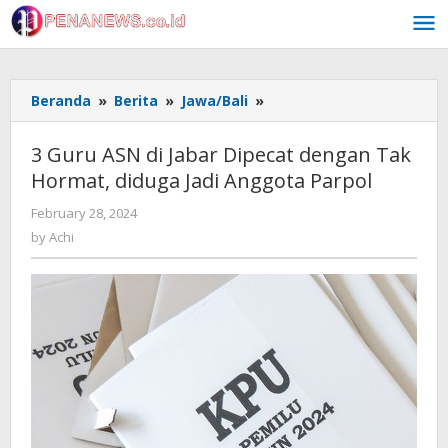
Skip
to
content
3
Beranda
»
Berita
»
Jawa/Bali
»
Guru
ASN
3 Guru ASN di Jabar Dipecat dengan Tak
di
Hormat, diduga Jadi Anggota Parpol
Jabar
Dipecat
by
February 28, 2024
dengan
Achi
by
Achi
Tak
Hormat,
diduga
Jadi
Anggota
Parpol