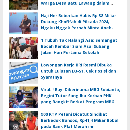
Warga Desa Batu Lawang dalam
Sengketa Pembebasan Lahan
PT.MPM
Haji Her Beberkan Habis Rp 38 Miliar
Dukung Khofifah di Pilkada 2024,
Ngaku Nggak Pernah Minta Aneh-
aneh
1 Tubuh Tak Halangi Asa; Semangat
Bocah Kembar Siam Asal Subang
Jalani Hari Pertama Sekolah
Lowongan Kerja BRI Resmi Dibuka
untuk Lulusan D3-S1, Cek Posisi dan
Syaratnya
Viral..! Bayi Diberinama MBG Subianto,
Begini Tutur Sang Ibu Korban PHK
yang Bangkit Berkat Program MBG
900 KTP Petani Dicatut Sindikat
Berkedok Bansos, Rp41,4 Miliar Bobol
pada Bank Plat Merah ini