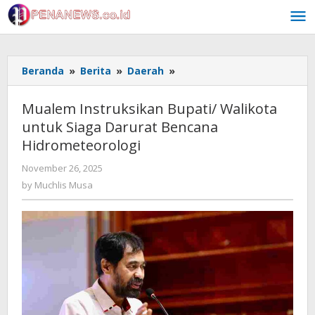
Skip
to
content
Mualem
Beranda
»
Berita
»
Daerah
»
Instruksikan
Bupati/
Mualem Instruksikan Bupati/ Walikota
Walikota
untuk Siaga Darurat Bencana
untuk
Hidrometeorologi
Siaga
Darurat
by
November 26, 2025
Bencana
Muchlis
by
Muchlis Musa
Hidrometeorologi
Musa