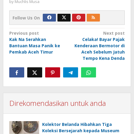
by
Muchlis Musa
Follow Us On
Post
Previous post
Next post
Kak Na Serahkan
Celaka! Bayar Pajak
navigation
Bantuan Masa Panik ke
Kenderaan Bermotor di
Pemkab Aceh Timur
Aceh Sebelum Jatuh
Tempo Kena Denda
Direkomendasikan untuk anda
Kolektor Belanda Hibahkan Tiga
Koleksi Bersejarah kepada Museum