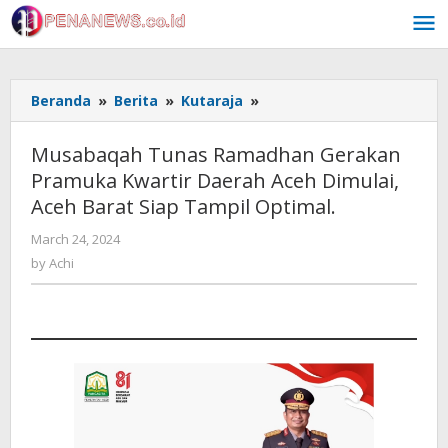
Skip
to
content
Musabaqah
Beranda
»
Berita
»
Kutaraja
»
Tunas
Ramadhan
Musabaqah Tunas Ramadhan Gerakan
Gerakan
Pramuka Kwartir Daerah Aceh Dimulai,
Pramuka
Aceh Barat Siap Tampil Optimal.
Kwartir
Daerah
by
March 24, 2024
Aceh
Achi
by
Achi
Dimulai,
Aceh
Barat
Siap
Tampil
Optimal.