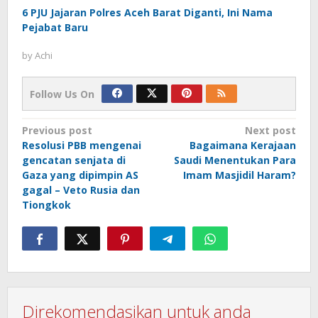
6 PJU Jajaran Polres Aceh Barat Diganti, Ini Nama
Pejabat Baru
by
Achi
Follow Us On
Post
Previous post
Next post
Resolusi PBB mengenai
Bagaimana Kerajaan
navigation
gencatan senjata di
Saudi Menentukan Para
Gaza yang dipimpin AS
Imam Masjidil Haram?
gagal – Veto Rusia dan
Tiongkok
Direkomendasikan untuk anda