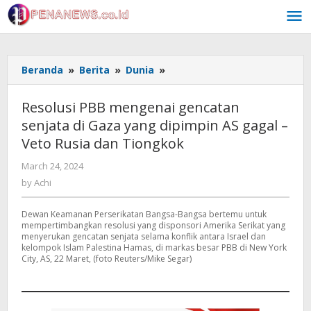
Skip
to
content
Resolusi
Beranda
»
Berita
»
Dunia
»
PBB
mengenai
Resolusi PBB mengenai gencatan
gencatan
senjata di Gaza yang dipimpin AS gagal –
senjata
Veto Rusia dan Tiongkok
di
Gaza
by
March 24, 2024
yang
Achi
by
Achi
dipimpin
AS
gagal
Dewan Keamanan Perserikatan Bangsa-Bangsa bertemu untuk
mempertimbangkan resolusi yang disponsori Amerika Serikat yang
-
menyerukan gencatan senjata selama konflik antara Israel dan
Veto
kelompok Islam Palestina Hamas, di markas besar PBB di New York
Rusia
City, AS, 22 Maret, (foto Reuters/Mike Segar)
dan
Tiongkok