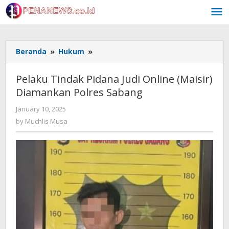
Skip
to
content
Pelaku
Beranda
»
Hukum
»
Tindak
Pidana
Pelaku Tindak Pidana Judi Online (Maisir)
Judi
Diamankan Polres Sabang
Online
(Maisir)
by
January 10, 2025
Diamankan
Muchlis
by
Muchlis Musa
Polres
Musa
Sabang