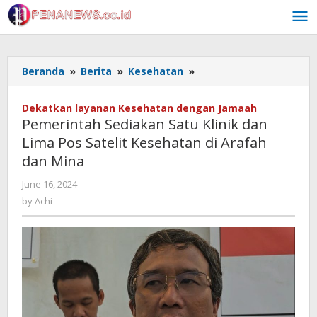
Skip
to
content
Pemerintah
Beranda
»
Berita
»
Kesehatan
»
Sediakan
Satu
Dekatkan layanan Kesehatan dengan Jamaah
Klinik
Pemerintah Sediakan Satu Klinik dan
dan
Lima Pos Satelit Kesehatan di Arafah
Lima
dan Mina
Pos
Satelit
by
June 16, 2024
Kesehatan
Achi
by
Achi
di
Arafah
dan
Mina