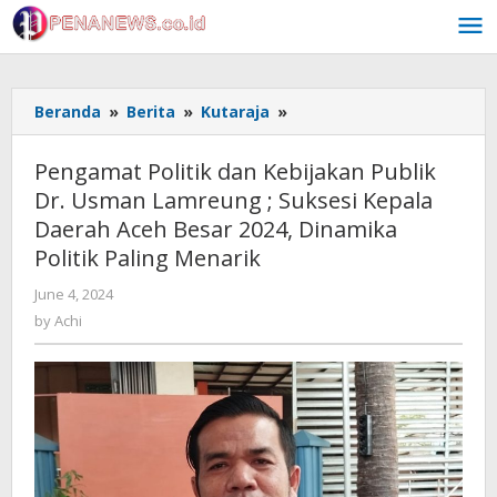
Skip
to
content
Pengamat
Beranda
»
Berita
»
Kutaraja
»
Politik
dan
Pengamat Politik dan Kebijakan Publik
Kebijakan
Dr. Usman Lamreung ; Suksesi Kepala
Publik
Daerah Aceh Besar 2024, Dinamika
Dr.
Usman
Politik Paling Menarik
Lamreung
by
June 4, 2024
;
Achi
Suksesi
by
Achi
Kepala
Daerah
Aceh
Besar
2024,
Dinamika
Politik