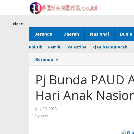
Skip
to
content
close
Beranda
Daerah
Nasional
Dunia
Politik
Pemilu
Palestina
Pj Gubernur Aceh
Pj
Beranda
»
Bunda
PAUD
Pj Bunda PAUD A
Aceh
Barat
Hari Anak Nasio
Buka
Gebyar
Hari
by
July 29, 2023
Anak
Achi
Nasional
by
Achi