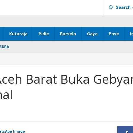
Search
Kutaraja
Pidie
Barsela
Gayo
Pase
I
SKPA
ceh Barat Buka Gebya
nal