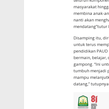
seluruh komponen 
masyarakat hingg
membina anak-anak
nanti akan mengh
mendatang”tutur 
Disamping itu, d
untuk terus mempe
pendidikan PAUD d
bermain, belajar, 
gampong. “Ini unt
tumbuh menjadi p
mampu melanjutk
datang,” tutupnya