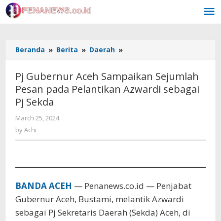
Skip
to
content
Pj
Beranda
»
Berita
»
Daerah
»
Gubernur
Aceh
Pj Gubernur Aceh Sampaikan Sejumlah
Sampaikan
Pesan pada Pelantikan Azwardi sebagai
Sejumlah
Pj Sekda
Pesan
pada
by
March 25, 2024
Pelantikan
Achi
by
Achi
Azwardi
sebagai
Pj
Sekda
BANDA ACEH
— Penanews.co.id — Penjabat
Gubernur Aceh, Bustami, melantik Azwardi
sebagai Pj Sekretaris Daerah (Sekda) Aceh, di