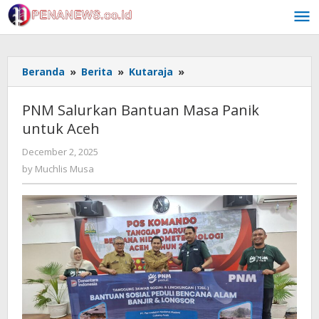
Skip
to
content
PNM
Beranda
»
Berita
»
Kutaraja
»
Salurkan
Bantuan
PNM Salurkan Bantuan Masa Panik
Masa
untuk Aceh
Panik
untuk
by
December 2, 2025
Aceh
Muchlis
by
Muchlis Musa
Musa