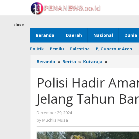
Skip
to
content
close
Beranda
Daerah
Nasional
Dunia
Politik
Pemilu
Palestina
Pj Gubernur Aceh
Polisi
Beranda
»
Berita
»
Kutaraja
»
Hadir
Amankan
Polisi Hadir Am
Tempat
Wisata
Jelang Tahun Ba
Jelang
Tahun
Baru
by
December 29, 2024
Muchlis
by
Muchlis Musa
Musa