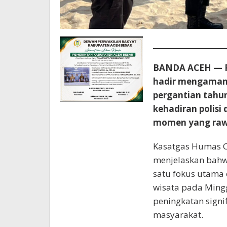
BANDA ACEH — Pe
hadir mengaman
pergantian tahu
kehadiran polisi
momen yang raw
Kasatgas Humas Op
menjelaskan bahw
satu fokus utama
wisata pada Ming
peningkatan signi
masyarakat.