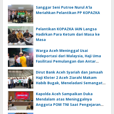
Sanggar Seni Putroe Nurul A’la
Meriahkan Pelantikan PP KOPAZKA
Pelantikan KOPAZKA IAIN Langsa
Hadirkan Para Ketum dari Masa ke
Masa
Warga Aceh Meninggal Usai
Dideportasi dari Malaysia, Haji Uma
Fasilitasi Pemulangan dan Antar
Jenazah ke Rumah Duka di Lhoksukon
Dirut Bank Aceh Syariah dan Jamaah
Haji Kloter 2 Aceh Ziarahi Makam
Habib Bugak, Meneladani Semangat
Wakaf yang Mengalir Sepanjang
Zaman
Kapolda Aceh Sampaikan Duka
Mendalam atas Meninggalnya
Anggota POM TNI Saat Pengejaran
Pelaku Tindak Pidana Narkotika di