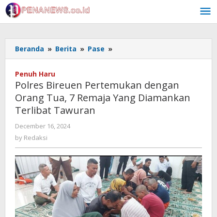
Skip
to
content
Polres
Beranda
»
Berita
»
Pase
»
Bireuen
Pertemukan
Penuh Haru
dengan
Polres Bireuen Pertemukan dengan
Orang
Orang Tua, 7 Remaja Yang Diamankan
Tua,
Terlibat Tawuran
7
Remaja
by
December 16, 2024
Yang
Redaksi
by
Redaksi
Diamankan
Terlibat
Tawuran