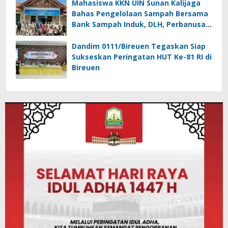
Bireuen
Mahasiswa KKN UIN Sunan Kalijaga
Bahas Pengelolaan Sampah Bersama
Bank Sampah Induk, DLH, Perbanusa
dan KNPI Bireuen
Dandim 0111/Bireuen Tegaskan Siap
Sukseskan Peringatan HUT Ke-81 RI di
Bireuen