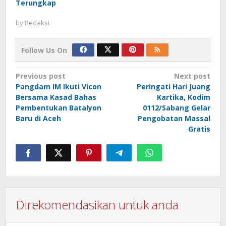
Terungkap
by
Redaksi
Follow Us On
Post
Previous post
Next post
Pangdam IM Ikuti Vicon
Peringati Hari Juang
navigation
Bersama Kasad Bahas
Kartika, Kodim
Pembentukan Batalyon
0112/Sabang Gelar
Baru di Aceh
Pengobatan Massal
Gratis
Direkomendasikan untuk anda