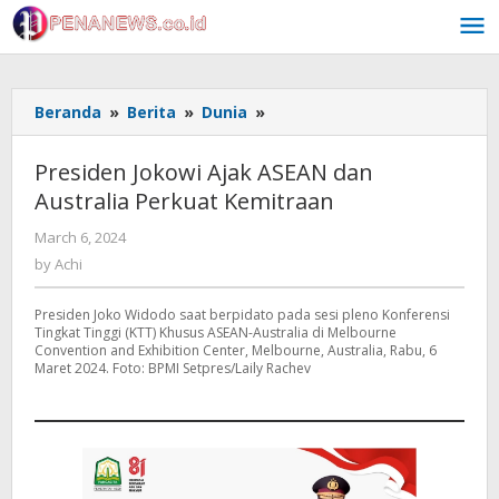
Skip
to
content
Presiden
Beranda
»
Berita
»
Dunia
»
Jokowi
Ajak
Presiden Jokowi Ajak ASEAN dan
ASEAN
Australia Perkuat Kemitraan
dan
Australia
by
March 6, 2024
Perkuat
Achi
by
Achi
Kemitraan
Presiden Joko Widodo saat berpidato pada sesi pleno Konferensi
Tingkat Tinggi (KTT) Khusus ASEAN-Australia di Melbourne
Convention and Exhibition Center, Melbourne, Australia, Rabu, 6
Maret 2024. Foto: BPMI Setpres/Laily Rachev