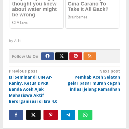
by
Achi
Follow Us On
Post
Previous post
Next post
Isi Seminar di UIN Ar-
Pemkab Aceh Selatan
navigation
Raniry, Ketua DPRK
gelar pasar murah cegah
Banda Aceh Ajak
inflasi jelang Ramadhan
Mahasiswa Aktif
Berorganisasi di Era 4.0