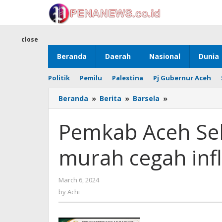
Skip
to
content
close
Beranda
Daerah
Nasional
Dunia
Politik
Pemilu
Palestina
Pj Gubernur Aceh
Pemkab
Beranda
»
Berita
»
Barsela
»
Aceh
Selatan
Pemkab Aceh Sel
gelar
pasar
murah cegah inf
murah
cegah
inflasi
by
March 6, 2024
jelang
Achi
Ramadhan
by
Achi