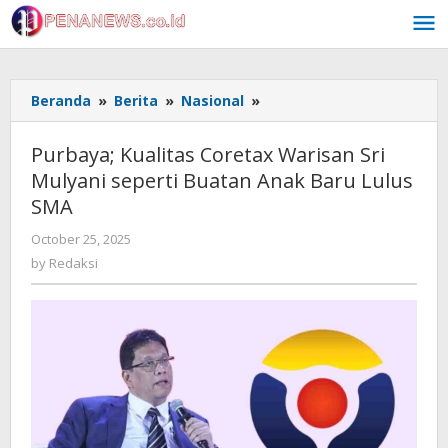
Skip
to
content
Purbaya;
Beranda
»
Berita
»
Nasional
»
Kualitas
Coretax
Purbaya; Kualitas Coretax Warisan Sri
Warisan
Mulyani seperti Buatan Anak Baru Lulus
Sri
SMA
Mulyani
seperti
by
October 25, 2025
Buatan
Redaksi
by
Redaksi
Anak
Baru
Lulus
SMA