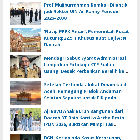
Prof Mujiburrahman Kembali Dilantik
jadi Rektor UIN Ar-Raniry Periode
2026–2030
‘Nasip PPPK Aman’, Pemerintah Pusat
Kucur Rp22,5 T Khusus Buat Gaji ASN
Daerah
Mendagri Sebut Syarat Administrasi
Lampirkan Fotokopi KTP Sudah
Usang, Desak Perbankan Beralih ke
Biometrik
Setelah Tertunda akibat Dinamika di
Aceh, Pemegang PI Blok Andaman
Selatan Sepakat untuk FID pada
September 2026
Aji Bayu Anak Buruh Bangunan dari
Daerah 3T Raih Kartika Astha Brata
IPDN 2026, Buktikan Mimpi Tak
Mengenal Batas
BGN; Setiap ada Kasus Keracunan,