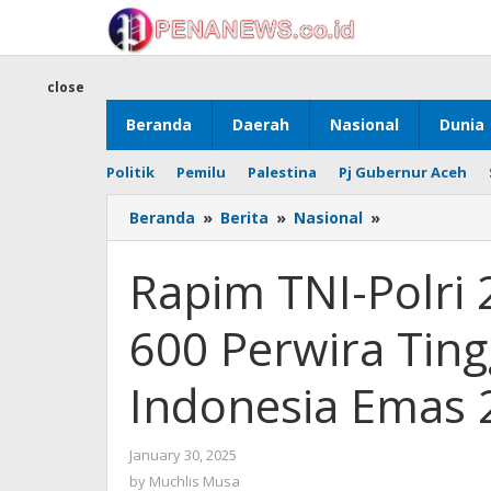
Skip
to
content
close
Beranda
Daerah
Nasional
Dunia
Politik
Pemilu
Palestina
Pj Gubernur Aceh
Rapim
Beranda
»
Berita
»
Nasional
»
TNI-
Polri
Rapim TNI-Polri
2025
:
600 Perwira Ting
Pangdam
IM
dan
Indonesia Emas 
600
Perwira
Tinggi
by
January 30, 2025
Bahas
Muchlis
by
Muchlis Musa