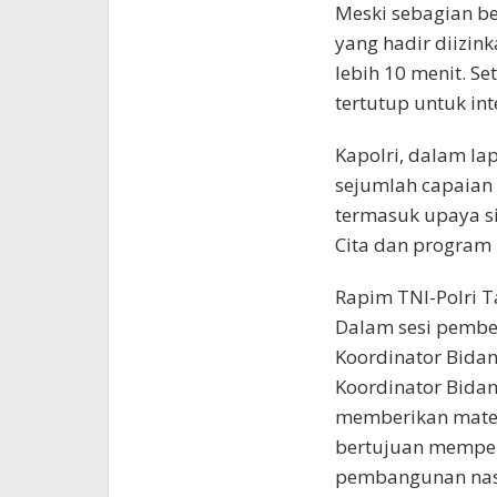
Meski sebagian bes
yang hadir diizin
lebih 10 menit. S
tertutup untuk int
Kapolri, dalam l
sejumlah capaian 
termasuk upaya si
Cita dan program 
Rapim TNI-Polri T
Dalam sesi pembek
Koordinator Bidan
Koordinator Bidan
memberikan materi
bertujuan memper
pembangunan nasi