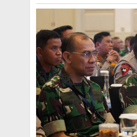
Asta
Musa
Cita
dan
Indonesia
Emas
2045