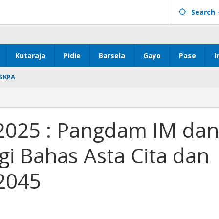
Search
Kutaraja
Pidie
Barsela
Gayo
Pase
I
SKPA
 2025 : Pangdam IM dan
gi Bahas Asta Cita dan
2045