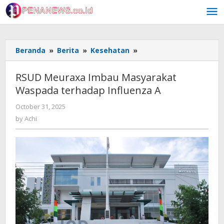
Skip
to
content
RSUD
Beranda
»
Berita
»
Kesehatan
»
Meuraxa
Imbau
RSUD Meuraxa Imbau Masyarakat
Masyarakat
Waspada terhadap Influenza A
Waspada
terhadap
by
October 31, 2025
Influenza
Achi
by
Achi
A