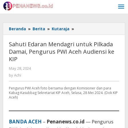
Skip
to
content
Sahuti
Beranda
»
Berita
»
Kutaraja
»
Edaran
Mendagri
Sahuti Edaran Mendagri untuk Pilkada
untuk
Damai, Pengurus PWI Aceh Audiensi ke
Pilkada
KIP
Damai,
Pengurus
by
May 28, 2024
PWI
Achi
by
Achi
Aceh
Audiensi
ke
Pengurus PWI Aceh foto bersama dengan Komisioner dan para
Kabag-Kasubbag Sekretariat KIP Aceh, Selasa, 28 Mei 2024. (Dok KIP
KIP
Aceh)
BANDA ACEH
–
Penanews.co.id
— Pengurus