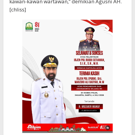
kawan-kawan wartawan,” demikian Agusni AH.
[chliss]