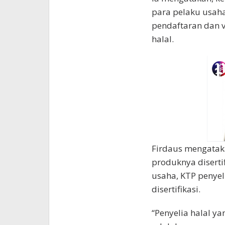
para pelaku usaha
pendaftaran dan v
halal.
Firdaus mengatak
produknya disert
usaha, KTP penyel
disertifikasi.
“Penyelia halal ya