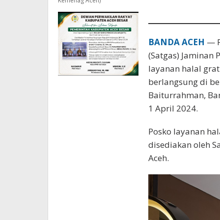
Kemenag Aceh)
BANDA ACEH
— P
(Satgas) Jaminan
layanan halal gra
berlangsung di be
Baiturrahman, Ban
1 April 2024.
Posko layanan hala
disediakan oleh S
Aceh.