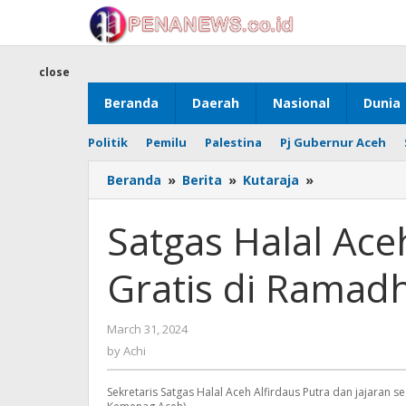
Skip
to
content
close
Beranda
Daerah
Nasional
Dunia
Politik
Pemilu
Palestina
Pj Gubernur Aceh
Satgas
Beranda
»
Berita
»
Kutaraja
»
Halal
Aceh
Satgas Halal Ace
Buka
Layanan
Gratis di Ramadh
Halal
Gratis
di
by
March 31, 2024
Ramadhan
Achi
Festival
by
Achi
Sekretaris Satgas Halal Aceh Alfirdaus Putra dan jajaran