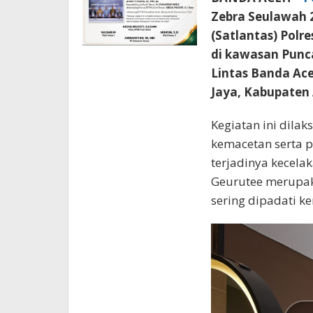
Zebra Seulawah 2
(Satlantas) Polr
di kawasan Punca
Lintas Banda Ac
Jaya, Kabupaten 
Kegiatan ini dila
kemacetan serta p
terjadinya kecela
Geurutee merupaka
sering dipadati k