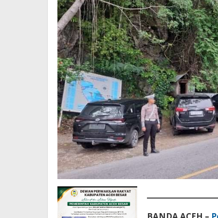
BANDA ACEH –
P