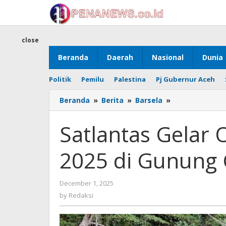
Skip
to
content
close
Beranda
Daerah
Nasional
Dunia
Politik
Pemilu
Palestina
Pj Gubernur Aceh
Satlantas
Beranda
»
Berita
»
Barsela
»
Gelar
Operasi
Satlantas Gelar
Zebra
Seulawah
2025 di Gunung
2025
di
Gunung
by
December 1, 2025
Geurutee
Redaksi
by
Redaksi