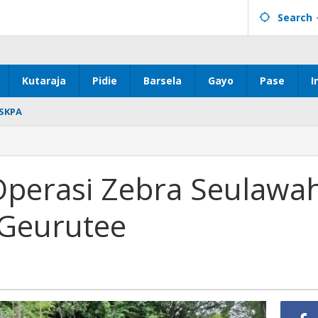
Search
Kutaraja
Pidie
Barsela
Gayo
Pase
I
SKPA
 Operasi Zebra Seulawa
 Geurutee