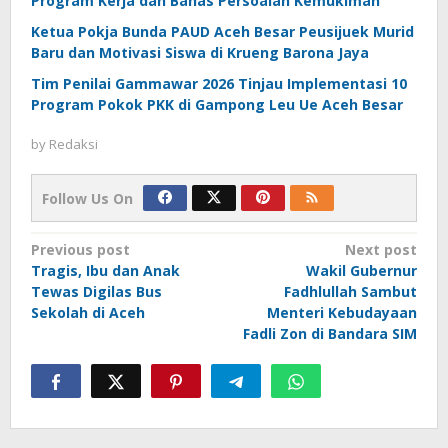
Program Kerja dan Bahas Persoalan Kemukiman
Ketua Pokja Bunda PAUD Aceh Besar Peusijuek Murid
Baru dan Motivasi Siswa di Krueng Barona Jaya
Tim Penilai Gammawar 2026 Tinjau Implementasi 10
Program Pokok PKK di Gampong Leu Ue Aceh Besar
by
Redaksi
Follow Us On
Post
Previous post
Next post
Tragis, Ibu dan Anak
Wakil Gubernur
navigation
Tewas Digilas Bus
Fadhlullah Sambut
Sekolah di Aceh
Menteri Kebudayaan
Fadli Zon di Bandara SIM