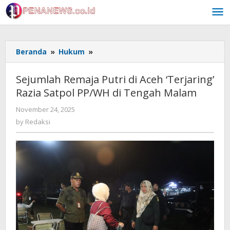
Skip
to
content
Sejumlah
Beranda
»
Hukum
»
Remaja
Putri
Sejumlah Remaja Putri di Aceh ‘Terjaring’
di
Razia Satpol PP/WH di Tengah Malam
Aceh
'Terjaring'
by
November 24, 2025
Razia
Redaksi
by
Redaksi
Satpol
PP/WH
di
Tengah
Malam