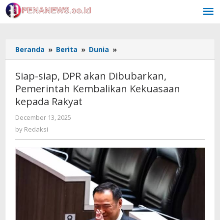
Skip
to
content
Siap-
Beranda
»
Berita
»
Dunia
»
siap,
DPR
Siap-siap, DPR akan Dibubarkan,
akan
Pemerintah Kembalikan Kekuasaan
Dibubarkan,
kepada Rakyat
Pemerintah
Kembalikan
by
December 13, 2025
Kekuasaan
Redaksi
by
Redaksi
kepada
Rakyat