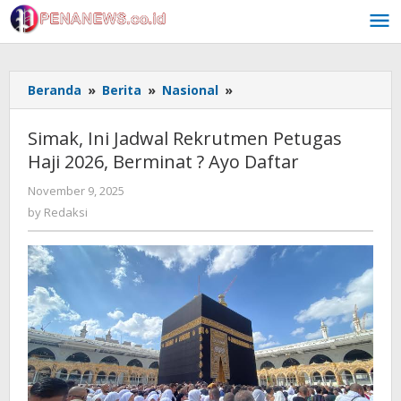
Skip
to
content
Simak,
Beranda
»
Berita
»
Nasional
»
Ini
Jadwal
Simak, Ini Jadwal Rekrutmen Petugas
Rekrutmen
Haji 2026, Berminat ? Ayo Daftar
Petugas
Haji
by
November 9, 2025
2026,
Redaksi
by
Redaksi
Berminat
?
Ayo
Daftar